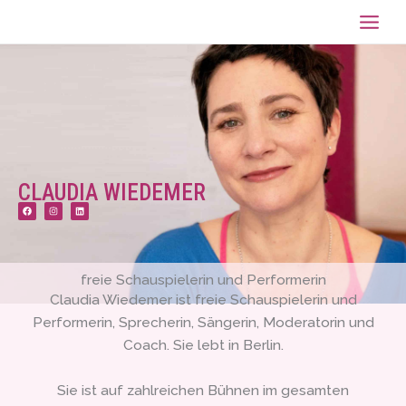
Zum
Inhalt
springen
CLAUDIA WIEDEMER
F
I
L
a
n
i
c
s
n
e
t
k
b
a
e
o
g
d
o
r
i
k
a
n
m
freie Schauspielerin und Performerin
Claudia Wiedemer ist freie Schauspielerin und
Performerin, Sprecherin, Sängerin, Moderatorin und
Coach. Sie lebt in Berlin.
Sie ist auf zahlreichen Bühnen im gesamten